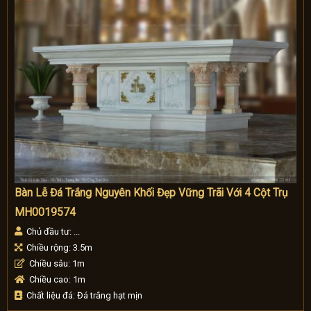
Bàn Lễ Đá Trắng Nguyên Khối Đẹp Vững Trãi Với 4 Cột Trụ
MH0019574
Chủ đầu tư: ...
Chiều rộng: 3.5m
Chiều sâu: 1m
Chiều cao: 1m
Chất liệu đá: Đá trắng hạt mịn