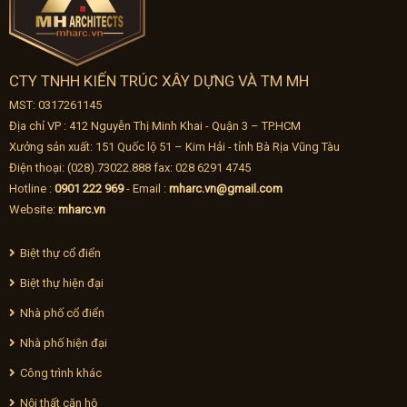
CTY TNHH KIẾN TRÚC XÂY DỰNG VÀ TM MH
MST: 0317261145
Địa chỉ VP : 412 Nguyễn Thị Minh Khai - Quận 3 – TP.HCM
Xưởng sản xuất: 151 Quốc lộ 51 – Kim Hải - tỉnh Bà Rịa Vũng Tàu
Điện thoại: (028).73022.888 fax: 028 6291 4745
Hotline :
0901 222 969
- Email :
mharc.vn@gmail.com
Website:
mharc.vn
Biệt thự cổ điển
Biệt thự hiện đại
Nhà phố cổ điển
Nhà phố hiện đại
Công trình khác
Nội thất căn hộ