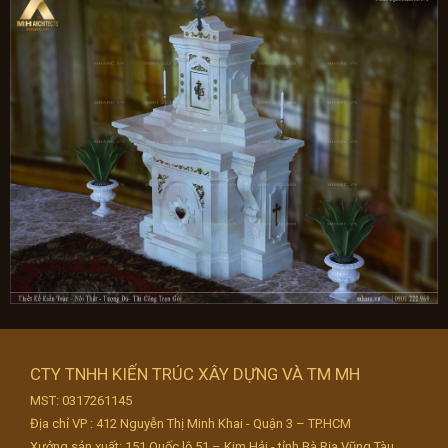
CTY TNHH KIẾN TRÚC XÂY DỰNG VÀ TM MH
MST: 0317261145
Địa chỉ VP : 412 Nguyễn Thị Minh Khai - Quận 3 – TP.HCM
Xưởng sản xuất: 151 Quốc lộ 51 – Kim Hải - tỉnh Bà Rịa Vũng Tàu