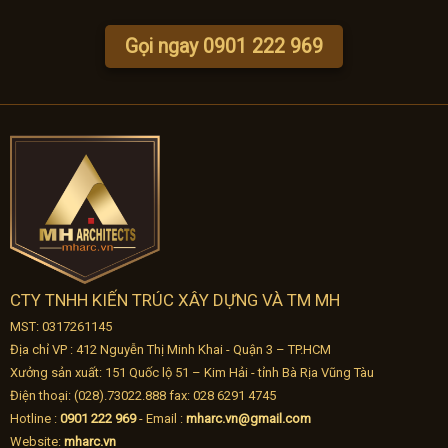
Gọi ngay 0901 222 969
CTY TNHH KIẾN TRÚC XÂY DỰNG VÀ TM MH
MST: 0317261145
Địa chỉ VP : 412 Nguyễn Thị Minh Khai - Quận 3 – TP.HCM
Xưởng sản xuất: 151 Quốc lộ 51 – Kim Hải - tỉnh Bà Rịa Vũng Tàu
Điện thoại: (028).73022.888 fax: 028 6291 4745
Hotline :
0901 222 969
- Email :
mharc.vn@gmail.com
Website:
mharc.vn