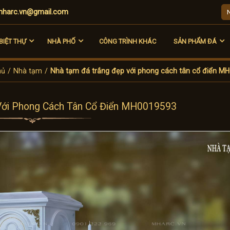
harc.vn@gmail.com
BIỆT THỰ
NHÀ PHỐ
CÔNG TRÌNH KHÁC
SẢN PHẨM ĐÁ
hủ
/
Nhà tạm
/
Nhà tạm đá trắng đẹp với phong cách tân cổ điển M
Với Phong Cách Tân Cổ Điển MH0019593