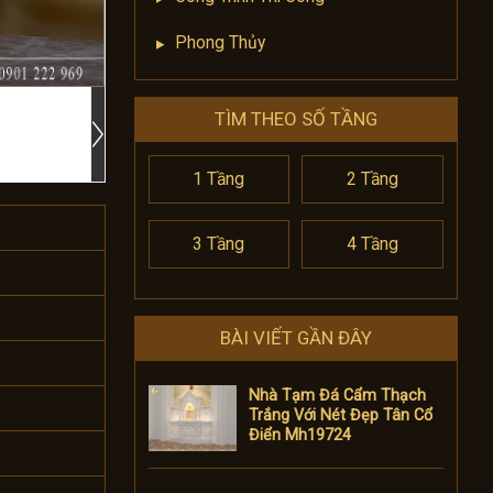
Phong Thủy
TÌM THEO SỐ TẦNG
1 Tầng
2 Tầng
3 Tầng
4 Tầng
BÀI VIẾT GẦN ĐÂY
Nhà Tạm Đá Cẩm Thạch
Trắng Với Nét Đẹp Tân Cổ
Điển Mh19724