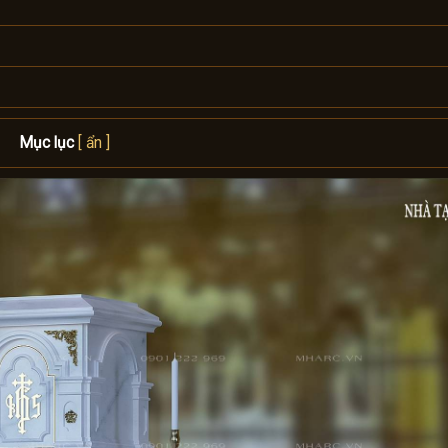
Mục lục
[ ẩn ]