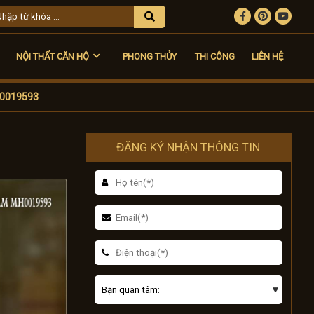
NỘI THẤT CĂN HỘ
PHONG THỦY
THI CÔNG
LIÊN HỆ
H0019593
ĐĂNG KÝ NHẬN THÔNG TIN