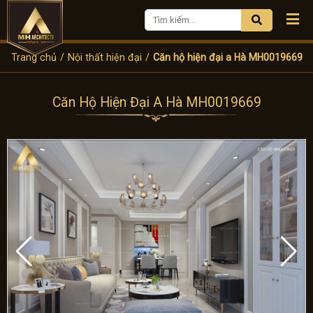
Trang chủ
/
Nội thất hiện đại
/
Căn hộ hiện đại a Hà MH0019669
Căn Hộ Hiện Đại A Hà MH0019669