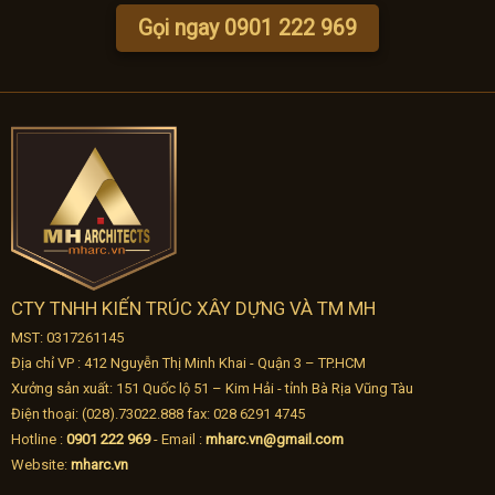
Gọi ngay 0901 222 969
CTY TNHH KIẾN TRÚC XÂY DỰNG VÀ TM MH
MST: 0317261145
Địa chỉ VP : 412 Nguyễn Thị Minh Khai - Quận 3 – TP.HCM
Xưởng sản xuất: 151 Quốc lộ 51 – Kim Hải - tỉnh Bà Rịa Vũng Tàu
Điện thoại: (028).73022.888 fax: 028 6291 4745
Hotline :
0901 222 969
- Email :
mharc.vn@gmail.com
Website:
mharc.vn