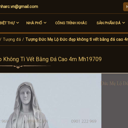
harc.vn@gmail.com
BIỆT THỰ
NHÀ PHỐ
CÔNG TRÌNH KHÁC
SẢN PHẨM ĐÁ
/
Tượng đá
/
Tượng Đức Mẹ Lộ Đức đẹp không tì vết bằng đá cao 
 Không Tì Vết Bằng Đá Cao 4m Mh19709