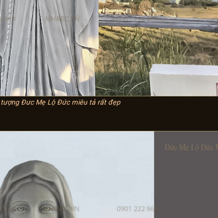
 tượng Đưc Mẹ Lộ Đức miêu tả rất đẹp