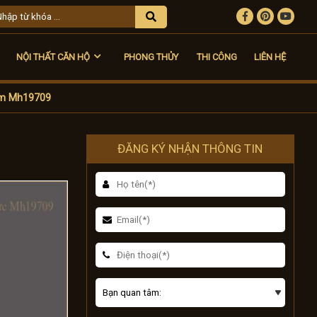
NỘI THẤT CĂN HỘ
PHONG THỦY
THI CÔNG
LIÊN HỆ
4m Mh19709
ĐĂNG KÝ NHẬN THÔNG TIN