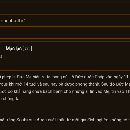
oài nhà thờ
Mục lục
[ ẩn ]
us
i phép lạ Đức Mẹ hiện ra tại hang núi Lộ Đức nước Pháp vào ngày 11
rous khi mới 14 tuổi và sau này bà được phong thánh. Sau đó Đức Mẹ
nước có khả năng chữa bách bệnh cho những ai tin vào Mẹ, tin vào Th
áo chúng ta
biết rằng Soubirous được xuất thân từ một gia đình nghèo không có 