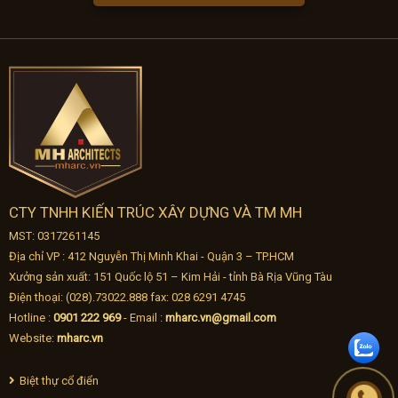
CTY TNHH KIẾN TRÚC XÂY DỰNG VÀ TM MH
MST: 0317261145
Địa chỉ VP : 412 Nguyễn Thị Minh Khai - Quận 3 – TP.HCM
Xưởng sản xuất: 151 Quốc lộ 51 – Kim Hải - tỉnh Bà Rịa Vũng Tàu
Điện thoại: (028).73022.888 fax: 028 6291 4745
Hotline :
0901 222 969
- Email :
mharc.vn@gmail.com
Website:
mharc.vn
Biệt thự cổ điển