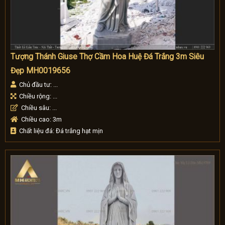
Tượng Thánh Giuse Thợ Cầm Hoa Huệ Đá Trắng 3m Siêu
Đẹp MH0019656
Chủ đầu tư: ...
Chiều rộng: ...
Chiều sâu: ...
Chiều cao: 3m
Chất liệu đá: Đá trắng hạt mịn