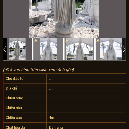
(click vào hình trên slide xem ảnh gốc)
Chủ đầu tư
...
Địa chỉ
...
Chiều rộng
...
Chiều sâu
...
Chiều cao
4m
Chất liệu đá
Đá trắng