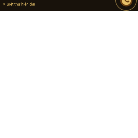
Biệt thự hiện đại
Nhà phố cổ điển
Nhà phố hiện đại
Công trình khác
Nội thất căn hộ
Sản phẩm đá
Công trình thi công
Phong thủy