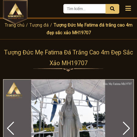
Trang chủ
/
Tượng đá
/
Tượng Đức Mẹ Fatima đá trắng cao 4m
đẹp sắc xảo MH19707
Tượng Đức Mẹ Fatima Đá Trắng Cao 4m Đẹp Sắc
Xảo MH19707