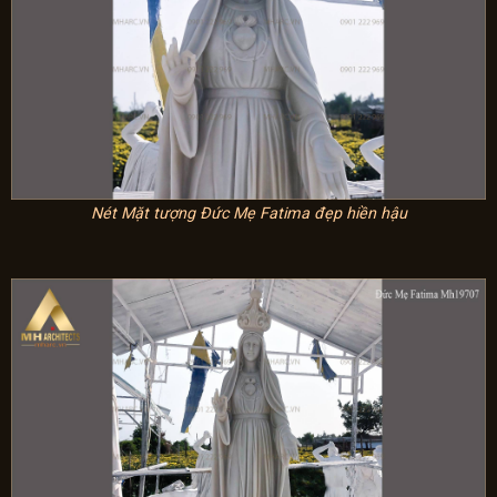
Nét Mặt tượng Đức Mẹ Fatima đẹp hiền hậu