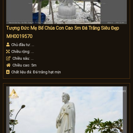
Tượng Đức Mẹ Bế Chúa Con Cao 5m Đá Trắng Siêu Đẹp
MH0019570
Chủ đầu tư: ...
Chiều rộng: ...
Chiều sâu: ...
Chiều cao: 5m
Chất liệu đá: Đá trắng hạt mịn