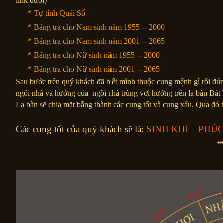
link dưới)
Ø
* Tự tính Quái Số
Ø
* Bảng tra cho Nam sinh năm 1955 -- 2000
Ø
* Bảng tra cho Nam sinh năm 2001 -- 2065
Ø
* Bảng tra cho Nữ sinh năm 1955 -- 2000
Ø
* Bảng tra cho Nữ sinh năm 2001 -- 2065
Sau bước trên quý khách đã biết mình thuộc cung mệnh gì rồi đ
ngôi nhà và hướng của ngôi nhà trùng với hướng trên la bàn Bát
La bàn sẽ chia mặt bằng thành các cung tốt và cung xấu. Qua đó ta
Các cung tốt của quý khách sẽ là:
SINH KHÍ – PHÚC
⁕
⁕⁕