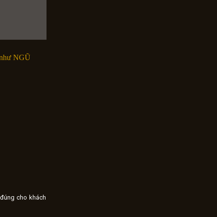
ấu như NGŨ
g đúng cho khách