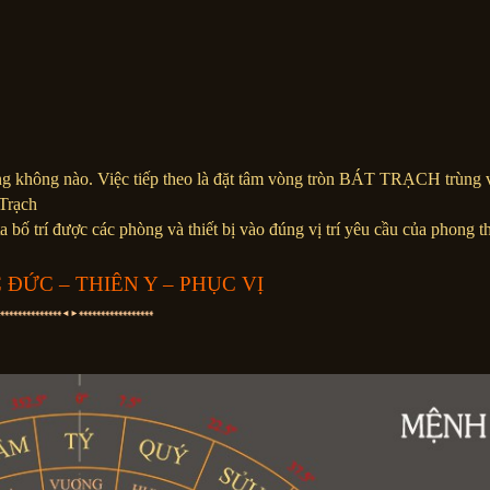
úng không nào. Việc tiếp theo là đặt tâm vòng tròn BÁT TRẠCH trùng 
 Trạch
 bố trí được các phòng và thiết bị vào đúng vị trí yêu cầu của phong t
 ĐỨC – THIÊN Y – PHỤC VỊ
⁕⁕⁕⁕⁕⁕⁕⁕⁕⁕⁕⁕⁕⁕
◄►
⁕
⁕⁕⁕⁕⁕⁕⁕⁕⁕⁕⁕⁕⁕⁕⁕⁕