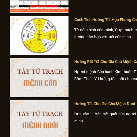
bởi vậy Kiến Trúc MH xin đưa ra 3 l
Cách Tính Hướng Tốt Hợp Phong Ch
Từ năm sinh của mình, Quý khách c
hướng nào hợp với tuổi của mình.
Hướng Rất Tốt Cho Gia Chủ Mệnh Cà
Người mệnh Càn hành Kim thuộc Tây
Bắc - Thiên Y. Hướng tốt nhất cho cử
Hướng Tốt Cho Gia Chủ Mệnh Đoài -
Dựa vào la bàn bát quái của người 
mình