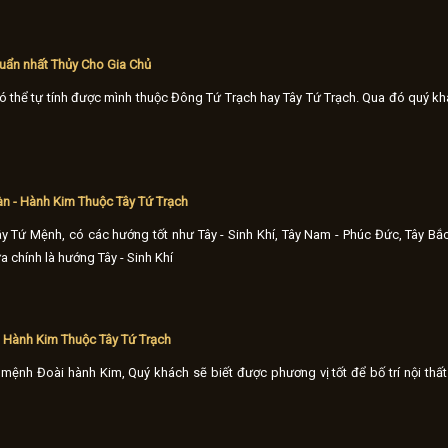
oại thước cơ bản và chuẩn nhất để Quý Khách áp dụng vào công trình của mình.
uẩn nhất Thủy Cho Gia Chủ
ó thể tự tính được mình thuộc Đông Tứ Trạch hay Tây Tứ Trạch. Qua đó quý kh
n - Hành Kim Thuộc Tây Tứ Trạch
 Tứ Mệnh, có các hướng tốt như Tây - Sinh Khí, Tây Nam - Phúc Đức, Tây Bắc
a chính là hướng Tây - Sinh Khí
 Hành Kim Thuộc Tây Tứ Trạch
mệnh Đoài hành Kim, Quý khách sẽ biết được phương vị tốt để bố trí nội thất