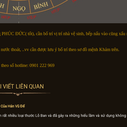
ng PHÚC ĐỨC( tốt), cần bố trí vị trí nhà vệ sinh, bếp nấu vào cũng x
 nước thoát, ..vv cần được lưu ý bố trí theo sơ đồ mệnh Khảm trên.
 theo số hotline: 0901 222 969
I VIẾT LIÊN QUAN
 Của Hán Vũ Đế
iện rất nhiều loại thước Lỗ Ban và đã gây ra những hiểu lầm và sử dụng khôn