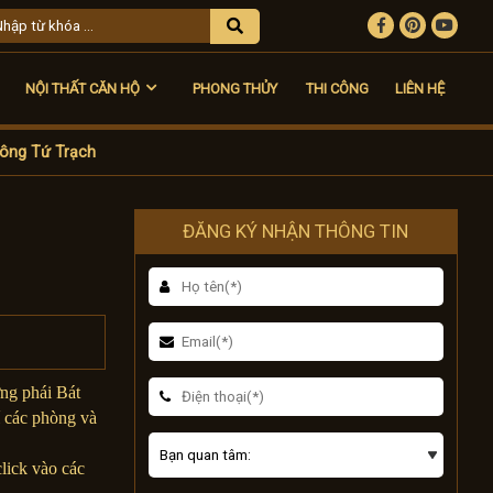
NỘI THẤT CĂN HỘ
PHONG THỦY
THI CÔNG
LIÊN HỆ
ông Tứ Trạch
ĐĂNG KÝ NHẬN THÔNG TIN
ờng phái Bát
í các phòng và
lick vào các