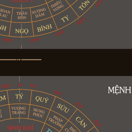
⁕⁕⁕⁕⁕⁕⁕⁕⁕⁕⁕⁕⁕⁕
◄►
⁕
⁕⁕⁕⁕⁕⁕⁕⁕⁕⁕⁕⁕⁕⁕⁕⁕