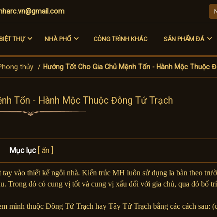
harc.vn@gmail.com
BIỆT THỰ
NHÀ PHỐ
CÔNG TRÌNH KHÁC
SẢN PHẨM ĐÁ
Phong thủy
/
Hướng Tốt Cho Gia Chủ Mệnh Tốn - Hành Mộc Thuộc Đ
ệnh Tốn - Hành Mộc Thuộc Đông Tứ Trạch
Mục lục
[ ẩn ]
t tay vào thiết kế ngôi nhà. Kiến trúc MH luôn sử dụng la bàn theo trư
. Trong đó có cung vị tốt và cung vị xấu đối với gia chủ, qua đó bố tr
xem mình thuộc Đông Tứ Trạch hay Tây Tứ Trạch bằng các cách sau: (c